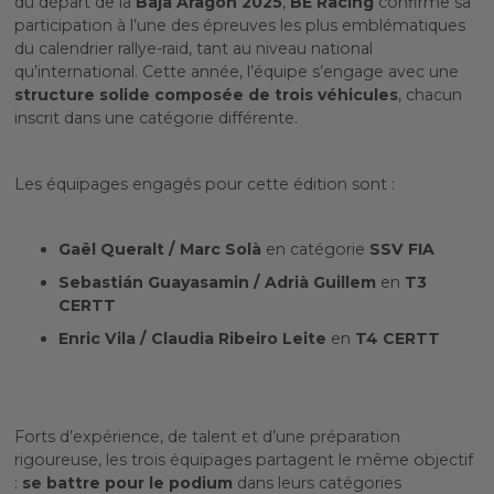
du départ de la
Baja Aragón 2025
,
BE Racing
confirme sa
participation à l’une des épreuves les plus emblématiques
du calendrier rallye-raid, tant au niveau national
qu’international. Cette année, l’équipe s’engage avec une
structure solide composée de trois véhicules
, chacun
inscrit dans une catégorie différente.
Les équipages engagés pour cette édition sont :
Gaël Queralt / Marc Solà
en catégorie
SSV FIA
Sebastián Guayasamin / Adrià Guillem
en
T3
CERTT
Enric Vila / Claudia Ribeiro Leite
en
T4 CERTT
Forts d’expérience, de talent et d’une préparation
rigoureuse, les trois équipages partagent le même objectif
:
se battre pour le podium
dans leurs catégories