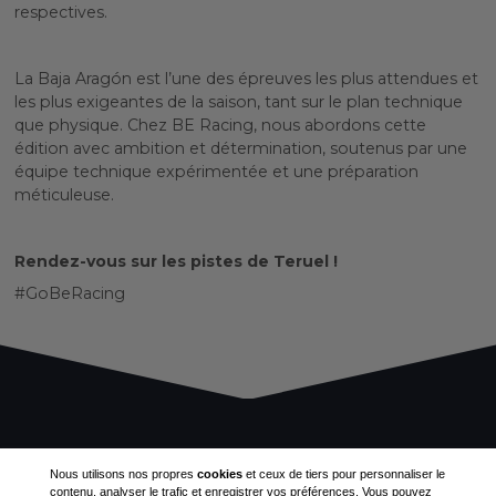
respectives.
La Baja Aragón est l’une des épreuves les plus attendues et
les plus exigeantes de la saison, tant sur le plan technique
que physique. Chez BE Racing, nous abordons cette
édition avec ambition et détermination, soutenus par une
équipe technique expérimentée et une préparation
méticuleuse.
Rendez-vous sur les pistes de Teruel !
#GoBeRacing
Nous utilisons nos propres
cookies
et ceux de tiers pour personnaliser le
contenu, analyser le trafic et enregistrer vos préférences. Vous pouvez